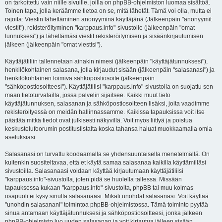
on tarkoitettu vain niille sivuille, joilla on phpBB-ohjelmiston luomaa sisältöä.
Toinen tapa, jolla keräämme tietoa on se, mitä lähetät. Tämä voi olla, mutta ei
rajoita: Viestin lähettäminen anonyyminä käyttäjänä (Jälkeenpäin "anonyymit
viestit"), rekisteröityminen "karppaus.info"-sivustolle (jälkeenpäin "omat
tunnuksesi") ja lähettämäsi viestit rekisteröitymisen ja sisäänkirjautumisen
jälkeen (jälkeenpäin "omat viestisi").
Käyttäjätiliin tallennetaan ainakin nimesi (jälkeenpäin "käyttäjätunnuksesi"),
henkilökohtainen salasana, jolla kirjaudut sisään (jälkeenpäin "salasanasi") ja
henkilökohtainen toimiva sähköpostiosoite (jälkeenpäin
"sähköpostiosoitteesi"). Käyttäjätilisi "karppaus.info"-sivustolla on suojattu sen
maan tietoturvalailla, jossa palvelin sijaitsee. Kaikki muut tieto
käyttäjätunnuksen, salasanan ja sähköpostiosoitteen lisäksi, joita vaadimme
rekisteröityessä on meidän hallinnassamme. Kaikissa tapauksissa voit itse
päättää mitkä tiedot ovat julkisesti näkyvillä. Voit myös liittyä ja poistua
keskustelufoorumin postituslistalta koska tahansa haluat muokkaamalla omia
asetuksiasi.
Salasanasi on turvattu koodaamalla se yhdensuuntaisella menetelmällä. On
kuitenkin suositeltavaa, että et käytä samaa salasanaa kaikilla käyttämilläsi
sivustoilla. Salasanaasi voidaan käyttää kirjautumaan käyttäjätiliisi
"karppaus.info"-sivustolla, joten pidä se huolella tallessa. Missään
tapauksessa kukaan "karppaus.info"-sivustolta, phpBB tai muu kolmas
osapuoli ei kysy sinulta salasanaasi. Mikäli unohdat salasanasi. Voit käyttää
"unohdin salasanani" toimintoa phpBB-ohjelmistossa. Tämä toiminto pyytää
sinua antamaan käyttäjätunnuksesi ja sähköpostiosoitteesi, jonka jälkeen
phpBB-ohjelmisto luo uuden salasanan ja voit kirjautua jälleen sisään.