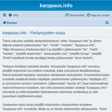
karppaus.info
UKK
Rekisteröidy
Kirjaudu sisään
E
Etusivu
t
karppaus.info - Yksityisyyden suoja
s
i
Tämä vakuutus selittää yksityiskohtaisesti, miten "karppaus.info" ja siihen
liittyvät yritykset (jälkeenpäin "me", "meitä", "meidän", "karppaus.info",
"https://karppaus.info/keskustelu") ja phpBB:n (jälkeenpäin "he", "heitä",
"heidän", "phpBB-ohjelmisto", "www.phpbb.com", "phpBB Group", "phpBB
Tiimit") käyttävät sinulta kerättyjä tietoja (jälkeenpäin "sinun tiedot").
Tietojasi kerätään kahdella tavalla: Selaamalla "karppaus.info"-sivustoa.
phpBB-ohjelmisto luo joitakin evästeitä, jotka ovat pieniä tekstitiedostoja.
Nämä tiedostot ladataan selaimesi väliaikaisiin tiedostoihin. Ensimmäiset kaksi
evästettä sisältävät tiedon käyttäjän yksilöimiseksi (jälkeenpäin "käyttäjän id")
ja anonyymin session tunnisteen. (jälkeenpäin "istunto id") Saat automaattiseti
myös kolmannen evästeen, kun olet selannut joitakin viestejä "karppaus.info"-
sivustolla ja näitä käytetään tallentamaan lukemiasi vestiketjuja ja näin
parantaen käyttökokemustasi.
Saatamme myös luoda phpBB-ohjelmiston ulkopuolisen evästeen
"karppaus.info"-sivustolta, Mutta se on tämän dokumentin ulkopuolella. Tämä