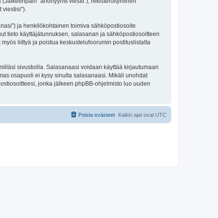
 (Jälkeenpäin "anonyymit viestit"), rekisteröityminen
viestisi").
sanasi") ja henkilökohtainen toimiva sähköpostiosoite
 muut tieto käyttäjätunnuksen, salasanan ja sähköpostiosoitteen
 myös liittyä ja poistua keskustelufoorumin postituslistalta
illäsi sivustoilla. Salasanaasi voidaan käyttää kirjautumaan
lmas osapuoli ei kysy sinulta salasanaasi. Mikäli unohdat
ostiosoitteesi, jonka jälkeen phpBB-ohjelmisto luo uuden
Poista evästeet
Kaikki ajat ovat
UTC