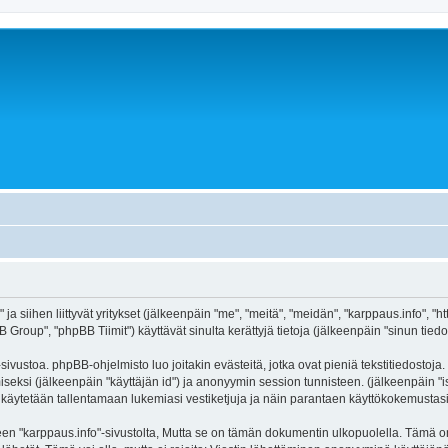
ja siihen liittyvät yritykset (jälkeenpäin "me", "meitä", "meidän", "karppaus.info", "
roup", "phpBB Tiimit") käyttävät sinulta kerättyjä tietoja (jälkeenpäin "sinun tiedot
ivustoa. phpBB-ohjelmisto luo joitakin evästeitä, jotka ovat pieniä tekstitiedostoja.
miseksi (jälkeenpäin "käyttäjän id") ja anonyymin session tunnisteen. (jälkeenpäin 
itä käytetään tallentamaan lukemiasi vestiketjuja ja näin parantaen käyttökokemustasi
arppaus.info"-sivustolta, Mutta se on tämän dokumentin ulkopuolella. Tämä on tark