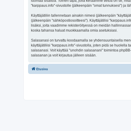
luomaa sisältöä. Toinen tapa, jolla keräämme tietoa on se, mitä 
"karppaus.info"-sivustolle (jälkeenpäin "omat tunnuksesi") ja läh
Käyttäjätiliin tallennetaan ainakin nimesi (jälkeenpäin "käyttä
(jälkeenpäin "sähköpostiosoitteesi"). Käyttäjätilisi "karppaus.in
lisäksi, joita vaadimme rekisteröityessä on meidän hallinnassamme
koska tahansa haluat muokkaamalla omia asetuksiasi.
Salasanasi on turvattu koodaamalla se yhdensuuntaisella menete
käyttäjätiliisi "karppaus.info"-sivustolla, joten pidä se huolel
salasanasi. Voit käyttää "unohdin salasanani" toimintoa phpBB
salasanan ja voit kirjautua jälleen sisään.
Etusivu