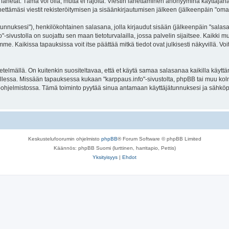
lähetät. Tämä voi olla, mutta ei rajoita: Viestin lähettäminen anonyyminä käyttäjänä
ettämäsi viestit rekisteröitymisen ja sisäänkirjautumisen jälkeen (jälkeenpäin "omat 
jätunnuksesi"), henkilökohtainen salasana, jolla kirjaudut sisään (jälkeenpäin "sala
fo"-sivustolla on suojattu sen maan tietoturvalailla, jossa palvelin sijaitsee. Kaikki
. Kaikissa tapauksissa voit itse päättää mitkä tiedot ovat julkisesti näkyvillä. Voit
lmällä. On kuitenkin suositeltavaa, että et käytä samaa salasanaa kaikilla käyttäm
la tallessa. Missään tapauksessa kukaan "karppaus.info"-sivustolta, phpBB tai muu ko
-ohjelmistossa. Tämä toiminto pyytää sinua antamaan käyttäjätunnuksesi ja sähköp
Keskustelufoorumin ohjelmisto
phpBB
® Forum Software © phpBB Limited
Käännös: phpBB Suomi (lurttinen, harritapio, Pettis)
Yksityisyys
|
Ehdot