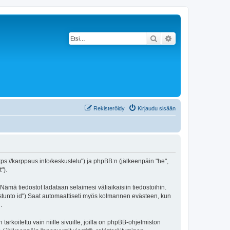
Etsi
Tarkennettu haku
Rekisteröidy
Kirjaudu sisään
https://karppaus.info/keskustelu") ja phpBB:n (jälkeenpäin "he",
").
 Nämä tiedostot ladataan selaimesi väliaikaisiin tiedostoihin.
"istunto id") Saat automaattiseti myös kolmannen evästeen, kun
.
oitettu vain niille sivuille, joilla on phpBB-ohjelmiston