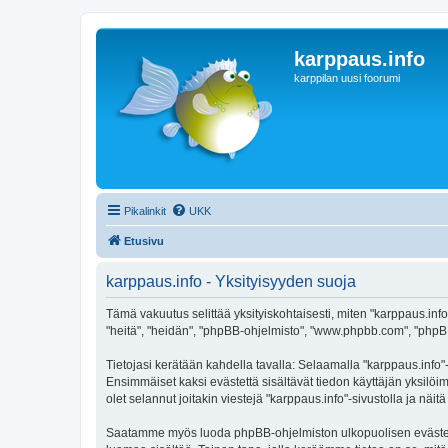
karppaus.info
karppilan uusi foorumi
Pikalinkit
UKK
Etusivu
karppaus.info - Yksityisyyden suoja
Tämä vakuutus selittää yksityiskohtaisesti, miten "karppaus.info" 
"heitä", "heidän", "phpBB-ohjelmisto", "www.phpbb.com", "phpBB G
Tietojasi kerätään kahdella tavalla: Selaamalla "karppaus.info"-s
Ensimmäiset kaksi evästettä sisältävät tiedon käyttäjän yksilöi
olet selannut joitakin viestejä "karppaus.info"-sivustolla ja nä
Saatamme myös luoda phpBB-ohjelmiston ulkopuolisen evästeen "k