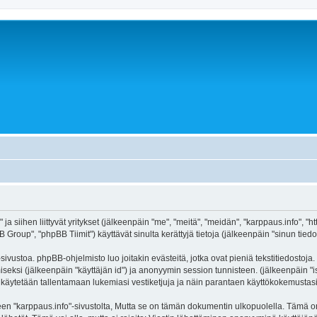
ja siihen liittyvät yritykset (jälkeenpäin "me", "meitä", "meidän", "karppaus.info", "
roup", "phpBB Tiimit") käyttävät sinulta kerättyjä tietoja (jälkeenpäin "sinun tiedot
ivustoa. phpBB-ohjelmisto luo joitakin evästeitä, jotka ovat pieniä tekstitiedostoja.
miseksi (jälkeenpäin "käyttäjän id") ja anonyymin session tunnisteen. (jälkeenpäin 
itä käytetään tallentamaan lukemiasi vestiketjuja ja näin parantaen käyttökokemustasi
arppaus.info"-sivustolta, Mutta se on tämän dokumentin ulkopuolella. Tämä on tark