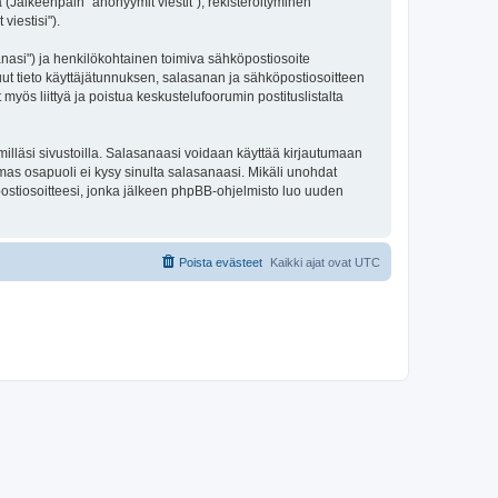
 (Jälkeenpäin "anonyymit viestit"), rekisteröityminen
viestisi").
sanasi") ja henkilökohtainen toimiva sähköpostiosoite
 muut tieto käyttäjätunnuksen, salasanan ja sähköpostiosoitteen
 myös liittyä ja poistua keskustelufoorumin postituslistalta
illäsi sivustoilla. Salasanaasi voidaan käyttää kirjautumaan
lmas osapuoli ei kysy sinulta salasanaasi. Mikäli unohdat
ostiosoitteesi, jonka jälkeen phpBB-ohjelmisto luo uuden
Poista evästeet
Kaikki ajat ovat
UTC