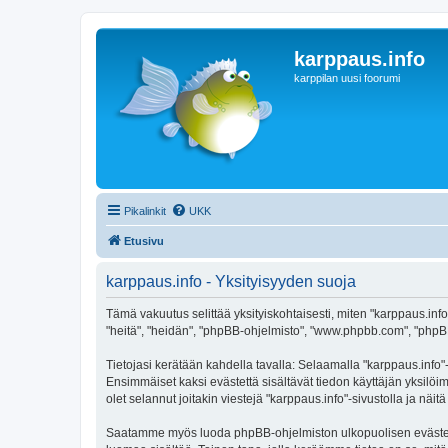
karppaus.info
karppilan uusi foorumi
Pikalinkit
UKK
Etusivu
karppaus.info - Yksityisyyden suoja
Tämä vakuutus selittää yksityiskohtaisesti, miten "karppaus.info" 
"heitä", "heidän", "phpBB-ohjelmisto", "www.phpbb.com", "phpBB G
Tietojasi kerätään kahdella tavalla: Selaamalla "karppaus.info"-s
Ensimmäiset kaksi evästettä sisältävät tiedon käyttäjän yksilöi
olet selannut joitakin viestejä "karppaus.info"-sivustolla ja nä
Saatamme myös luoda phpBB-ohjelmiston ulkopuolisen evästeen "k