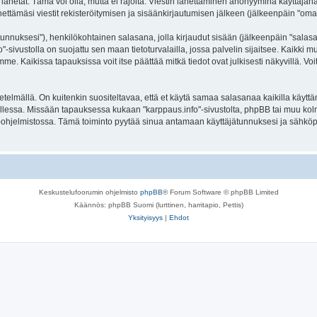
lähetät. Tämä voi olla, mutta ei rajoita: Viestin lähettäminen anonyyminä käyttäjänä
ettämäsi viestit rekisteröitymisen ja sisäänkirjautumisen jälkeen (jälkeenpäin "omat 
jätunnuksesi"), henkilökohtainen salasana, jolla kirjaudut sisään (jälkeenpäin "sala
fo"-sivustolla on suojattu sen maan tietoturvalailla, jossa palvelin sijaitsee. Kaikki
. Kaikissa tapauksissa voit itse päättää mitkä tiedot ovat julkisesti näkyvillä. Voit
lmällä. On kuitenkin suositeltavaa, että et käytä samaa salasanaa kaikilla käyttäm
la tallessa. Missään tapauksessa kukaan "karppaus.info"-sivustolta, phpBB tai muu ko
-ohjelmistossa. Tämä toiminto pyytää sinua antamaan käyttäjätunnuksesi ja sähköp
Keskustelufoorumin ohjelmisto
phpBB
® Forum Software © phpBB Limited
Käännös: phpBB Suomi (lurttinen, harritapio, Pettis)
Yksityisyys
|
Ehdot