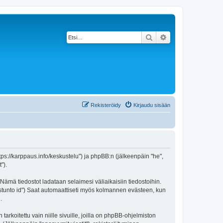
Etsi
Tarkennettu haku
Rekisteröidy
Kirjaudu sisään
https://karppaus.info/keskustelu") ja phpBB:n (jälkeenpäin "he",
").
 Nämä tiedostot ladataan selaimesi väliaikaisiin tiedostoihin.
"istunto id") Saat automaattiseti myös kolmannen evästeen, kun
.
oitettu vain niille sivuille, joilla on phpBB-ohjelmiston