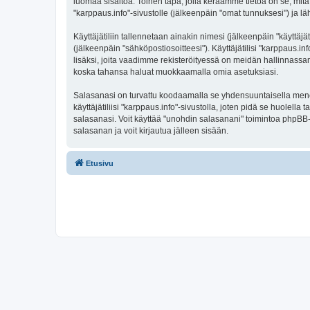
luomaa sisältöä. Toinen tapa, jolla keräämme tietoa on se, mitä 
"karppaus.info"-sivustolle (jälkeenpäin "omat tunnuksesi") ja läh
Käyttäjätiliin tallennetaan ainakin nimesi (jälkeenpäin "käyttä
(jälkeenpäin "sähköpostiosoitteesi"). Käyttäjätilisi "karppaus.in
lisäksi, joita vaadimme rekisteröityessä on meidän hallinnassamme
koska tahansa haluat muokkaamalla omia asetuksiasi.
Salasanasi on turvattu koodaamalla se yhdensuuntaisella menete
käyttäjätiliisi "karppaus.info"-sivustolla, joten pidä se huolel
salasanasi. Voit käyttää "unohdin salasanani" toimintoa phpBB
salasanan ja voit kirjautua jälleen sisään.
Etusivu