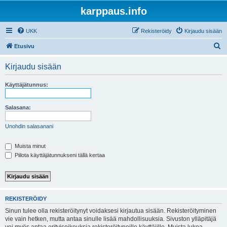
karppaus.info
UKK
Rekisteröidy
Kirjaudu sisään
E
Etusivu
t
Kirjaudu sisään
s
i
Käyttäjätunnus:
Salasana:
Unohdin salasanani
Muista minut
Piilota käyttäjätunnukseni tällä kertaa
REKISTERÖIDY
Sinun tulee olla rekisteröitynyt voidaksesi kirjautua sisään. Rekisteröityminen
vie vain hetken, mutta antaa sinulle lisää mahdollisuuksia. Sivuston ylläpitäjä
voi myös antaa erityisoikeuksia rekisteröityneille käyttäjille. Muista lukea