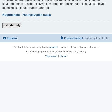
käyttöehtomme ja siihen liittyvät käytännöt ennen kirjautumista. Muista myös
lukea keskustelufoorumin säännöt.
Käyttöehdot
|
Yksityisyyden suoja
Rekisteröidy
Etusivu
Poista evästeet
Kaikki ajat ovat
UTC
Keskustelufoorumin ohjelmisto
phpBB
® Forum Software © phpBB Limited
Käännös: phpBB Suomi (lurttinen, harritapio, Pettis)
Yksityisyys
|
Ehdot