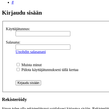
Etsi
Kirjaudu sisään
Käyttäjätunnus:
Salasana:
Unohdin salasanani
Muista minut
Piilota käyttäjätunnukseni tällä kertaa
Rekisteröidy
Sinun tulee olla rekisteröitynyt voidaksesi kirjautua sisään. Rekisteröi