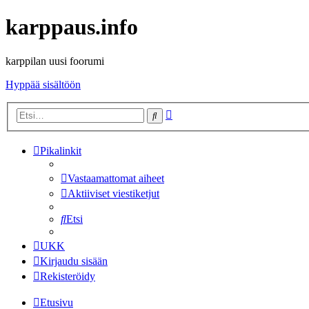
karppaus.info
karppilan uusi foorumi
Hyppää sisältöön
Tarkennettu
Etsi
haku
Pikalinkit
Vastaamattomat aiheet
Aktiiviset viestiketjut
Etsi
UKK
Kirjaudu sisään
Rekisteröidy
Etusivu