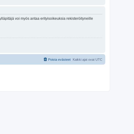
lläpitäjä voi myös antaa erityisoikeuksia rekisteröityneille
Poista evästeet
Kaikki ajat ovat
UTC