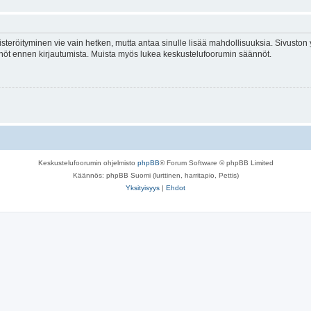
isteröityminen vie vain hetken, mutta antaa sinulle lisää mahdollisuuksia. Sivuston y
tännöt ennen kirjautumista. Muista myös lukea keskustelufoorumin säännöt.
Keskustelufoorumin ohjelmisto
phpBB
® Forum Software © phpBB Limited
Käännös: phpBB Suomi (lurttinen, harritapio, Pettis)
Yksityisyys
|
Ehdot