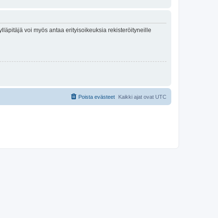
lläpitäjä voi myös antaa erityisoikeuksia rekisteröityneille
Poista evästeet
Kaikki ajat ovat
UTC