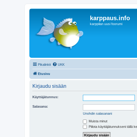
karppaus.info
karppilan uusi foorumi
Pikalinkit
UKK
Etusivu
Kirjaudu sisään
Käyttäjätunnus:
Salasana:
Unohdin salasanani
Muista minut
Piilota käyttäjätunnukseni tällä k