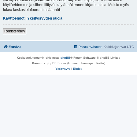
käyttöehtomme ja siihen liittyvät käytännöt ennen kirjautumista. Muista myös
lukea keskustelufoorumin säännöt.
Käyttöehdot
|
Yksityisyyden suoja
Rekisteröidy
Etusivu
Poista evästeet
Kaikki ajat ovat
UTC
Keskustelufoorumin ohjelmisto
phpBB
® Forum Software © phpBB Limited
Käännös: phpBB Suomi (lurttinen, harritapio, Pettis)
Yksityisyys
|
Ehdot