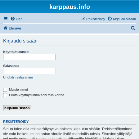
karppaus.info
UKK
Rekisteröidy
Kirjaudu sisään
E
Etusivu
t
Kirjaudu sisään
s
i
Käyttäjätunnus:
Salasana:
Unohdin salasanani
Muista minut
Piilota käyttäjätunnukseni tällä kertaa
REKISTERÖIDY
Sinun tulee olla rekisteröitynyt voidaksesi kirjautua sisään. Rekisteröityminen
vie vain hetken, mutta antaa sinulle lisää mahdollisuuksia. Sivuston ylläpitäjä
voi myös antaa erityisoikeuksia rekisteröityneille käyttäjille. Muista lukea