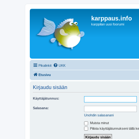
karppaus.info
karppilan uusi foorumi
Pikalinkit
UKK
Etusivu
Kirjaudu sisään
Käyttäjätunnus:
Salasana:
Unohdin salasanani
Muista minut
Piilota käyttäjätunnukseni tällä k