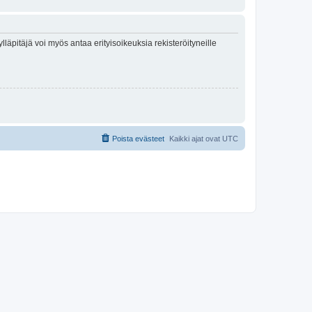
lläpitäjä voi myös antaa erityisoikeuksia rekisteröityneille
Poista evästeet
Kaikki ajat ovat
UTC