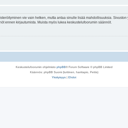
isteröityminen vie vain hetken, mutta antaa sinulle lisää mahdollisuuksia. Sivuston y
tännöt ennen kirjautumista. Muista myös lukea keskustelufoorumin säännöt.
Keskustelufoorumin ohjelmisto
phpBB
® Forum Software © phpBB Limited
Käännös: phpBB Suomi (lurttinen, harritapio, Pettis)
Yksityisyys
|
Ehdot