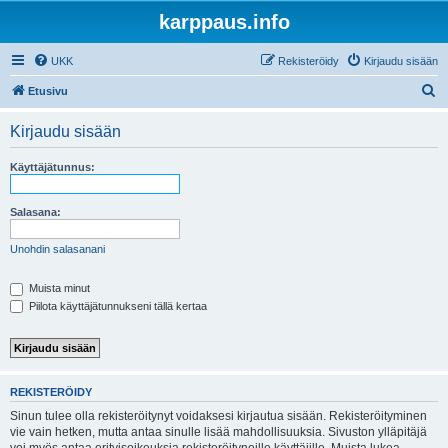
karppaus.info
UKK
Rekisteröidy
Kirjaudu sisään
E
Etusivu
t
Kirjaudu sisään
s
i
Käyttäjätunnus:
Salasana:
Unohdin salasanani
Muista minut
Piilota käyttäjätunnukseni tällä kertaa
REKISTERÖIDY
Sinun tulee olla rekisteröitynyt voidaksesi kirjautua sisään. Rekisteröityminen
vie vain hetken, mutta antaa sinulle lisää mahdollisuuksia. Sivuston ylläpitäjä
voi myös antaa erityisoikeuksia rekisteröityneille käyttäjille. Muista lukea