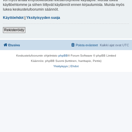
käyttöehtomme ja siihen liittyvät käytännöt ennen kirjautumista. Muista myös
lukea keskustelufoorumin säännöt.
Käyttöehdot
|
Yksityisyyden suoja
Rekisteröidy
Etusivu
Poista evästeet
Kaikki ajat ovat
UTC
Keskustelufoorumin ohjelmisto
phpBB
® Forum Software © phpBB Limited
Käännös: phpBB Suomi (lurttinen, harritapio, Pettis)
Yksityisyys
|
Ehdot