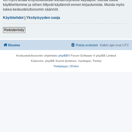
käyttöehtomme ja siihen liittyvät käytännöt ennen kirjautumista. Muista myös
lukea keskustelufoorumin säännöt.
Käyttöehdot
|
Yksityisyyden suoja
Rekisteröidy
Etusivu
Poista evästeet
Kaikki ajat ovat
UTC
Keskustelufoorumin ohjelmisto
phpBB
® Forum Software © phpBB Limited
Käännös: phpBB Suomi (lurttinen, harritapio, Pettis)
Yksityisyys
|
Ehdot