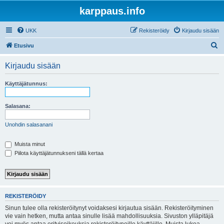
karppaus.info
UKK
Rekisteröidy
Kirjaudu sisään
E
Etusivu
t
Kirjaudu sisään
s
i
Käyttäjätunnus:
Salasana:
Unohdin salasanani
Muista minut
Piilota käyttäjätunnukseni tällä kertaa
REKISTERÖIDY
Sinun tulee olla rekisteröitynyt voidaksesi kirjautua sisään. Rekisteröityminen
vie vain hetken, mutta antaa sinulle lisää mahdollisuuksia. Sivuston ylläpitäjä
voi myös antaa erityisoikeuksia rekisteröityneille käyttäjille. Muista lukea