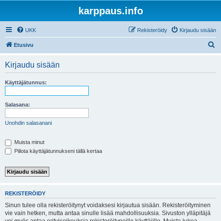
karppaus.info
UKK
Rekisteröidy
Kirjaudu sisään
E
Etusivu
t
Kirjaudu sisään
s
i
Käyttäjätunnus:
Salasana:
Unohdin salasanani
Muista minut
Piilota käyttäjätunnukseni tällä kertaa
REKISTERÖIDY
Sinun tulee olla rekisteröitynyt voidaksesi kirjautua sisään. Rekisteröityminen
vie vain hetken, mutta antaa sinulle lisää mahdollisuuksia. Sivuston ylläpitäjä
voi myös antaa erityisoikeuksia rekisteröityneille käyttäjille. Muista lukea