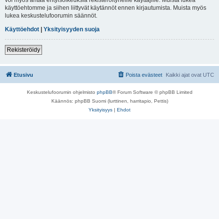
käyttöehtomme ja siihen liittyvät käytännöt ennen kirjautumista. Muista myös
lukea keskustelufoorumin säännöt.
Käyttöehdot
|
Yksityisyyden suoja
Rekisteröidy
Etusivu
Poista evästeet
Kaikki ajat ovat
UTC
Keskustelufoorumin ohjelmisto
phpBB
® Forum Software © phpBB Limited
Käännös: phpBB Suomi (lurttinen, harritapio, Pettis)
Yksityisyys
|
Ehdot