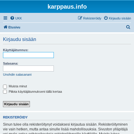
karppaus.info
UKK
Rekisteröidy
Kirjaudu sisään
E
Etusivu
t
Kirjaudu sisään
s
i
Käyttäjätunnus:
Salasana:
Unohdin salasanani
Muista minut
Piilota käyttäjätunnukseni tällä kertaa
REKISTERÖIDY
Sinun tulee olla rekisteröitynyt voidaksesi kirjautua sisään. Rekisteröityminen
vie vain hetken, mutta antaa sinulle lisää mahdollisuuksia. Sivuston ylläpitäjä
voi myös antaa erityisoikeuksia rekisteröityneille käyttäjille. Muista lukea