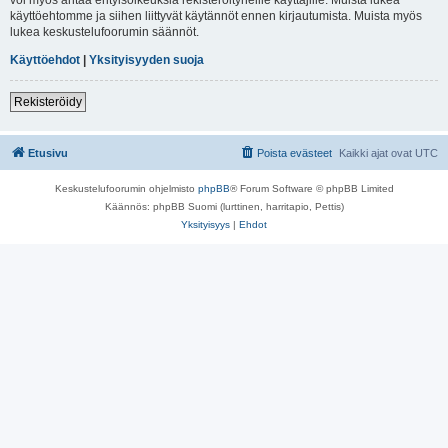
käyttöehtomme ja siihen liittyvät käytännöt ennen kirjautumista. Muista myös
lukea keskustelufoorumin säännöt.
Käyttöehdot
|
Yksityisyyden suoja
Rekisteröidy
Etusivu
Poista evästeet
Kaikki ajat ovat
UTC
Keskustelufoorumin ohjelmisto
phpBB
® Forum Software © phpBB Limited
Käännös: phpBB Suomi (lurttinen, harritapio, Pettis)
Yksityisyys
|
Ehdot