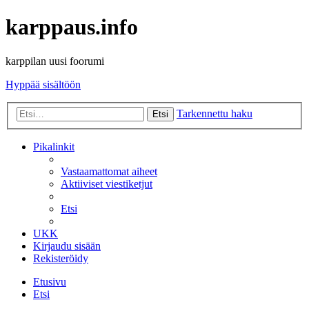
karppaus.info
karppilan uusi foorumi
Hyppää sisältöön
Tarkennettu haku
Etsi
Pikalinkit
Vastaamattomat aiheet
Aktiiviset viestiketjut
Etsi
UKK
Kirjaudu sisään
Rekisteröidy
Etusivu
Etsi