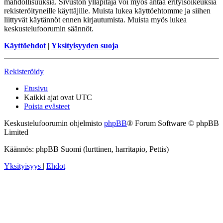
mahdollisuuksia. Sivuston ylläpitäjä voi myös antaa erityisoikeuksia
rekisteröityneille käyttäjille. Muista lukea käyttöehtomme ja siihen
liittyvät käytännöt ennen kirjautumista. Muista myös lukea
keskustelufoorumin säännöt.
Käyttöehdot
|
Yksityisyyden suoja
Rekisteröidy
Etusivu
Kaikki ajat ovat
UTC
Poista evästeet
Keskustelufoorumin ohjelmisto
phpBB
® Forum Software © phpBB
Limited
Käännös: phpBB Suomi (lurttinen, harritapio, Pettis)
Yksityisyys
|
Ehdot