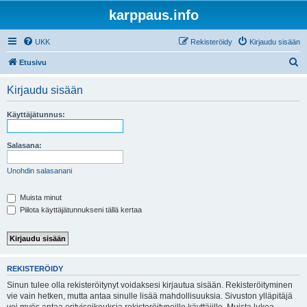
karppaus.info
UKK
Rekisteröidy
Kirjaudu sisään
E
Etusivu
t
Kirjaudu sisään
s
i
Käyttäjätunnus:
Salasana:
Unohdin salasanani
Muista minut
Piilota käyttäjätunnukseni tällä kertaa
REKISTERÖIDY
Sinun tulee olla rekisteröitynyt voidaksesi kirjautua sisään. Rekisteröityminen
vie vain hetken, mutta antaa sinulle lisää mahdollisuuksia. Sivuston ylläpitäjä
voi myös antaa erityisoikeuksia rekisteröityneille käyttäjille. Muista lukea