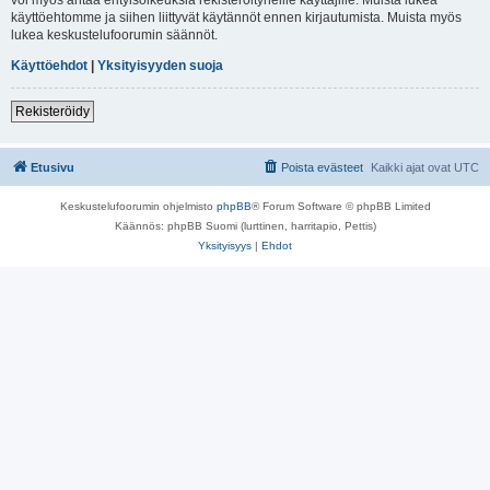
käyttöehtomme ja siihen liittyvät käytännöt ennen kirjautumista. Muista myös
lukea keskustelufoorumin säännöt.
Käyttöehdot
|
Yksityisyyden suoja
Rekisteröidy
Etusivu
Poista evästeet
Kaikki ajat ovat
UTC
Keskustelufoorumin ohjelmisto
phpBB
® Forum Software © phpBB Limited
Käännös: phpBB Suomi (lurttinen, harritapio, Pettis)
Yksityisyys
|
Ehdot