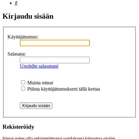
Etsi
Kirjaudu sisään
Käyttäjätunnus:
Salasana:
Unohdin salasanani
Muista minut
Piilota käyttäjätunnukseni tällä kertaa
Rekisteröidy
Sinun tulee olla rekisteröitynyt voidaksesi kirjautua sisään.