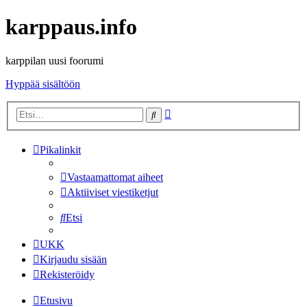
karppaus.info
karppilan uusi foorumi
Hyppää sisältöön
Tarkennettu
Etsi
haku
Pikalinkit
Vastaamattomat aiheet
Aktiiviset viestiketjut
Etsi
UKK
Kirjaudu sisään
Rekisteröidy
Etusivu