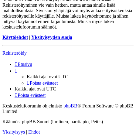
Rekisteröityminen vie vain hetken, mutta antaa sinulle lisää
mahdollisuuksia. Sivuston ylläpitäjä voi myös antaa erityisoikeuksia
rekisteröityneille käyttäjille. Muista lukea käyttöehtomme ja siihen
liittyvät käytännöt ennen kirjautumista. Muista myös lukea
keskustelufoorumin säännöt.
Käyttöehdot
|
Yksityisyyden suoja
Rekisteröidy
Etusivu
Kaikki ajat ovat
UTC
Poista evästeet
Kaikki ajat ovat
UTC
Poista evästeet
Keskustelufoorumin ohjelmisto
phpBB
® Forum Software © phpBB
Limited
Käännös: phpBB Suomi (lurttinen, harritapio, Pettis)
Yksityisyys
|
Ehdot