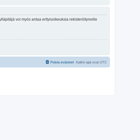
lläpitäjä voi myös antaa erityisoikeuksia rekisteröityneille
Poista evästeet
Kaikki ajat ovat
UTC