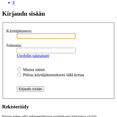
Etsi
Kirjaudu sisään
Käyttäjätunnus:
Salasana:
Unohdin salasanani
Muista minut
Piilota käyttäjätunnukseni tällä kertaa
Rekisteröidy
Sinun tulee olla rekisteröitynyt voidaksesi kirjautua sisään.