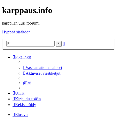
karppaus.info
karppilan uusi foorumi
Hyppää sisältöön
Tarkennettu
Etsi
haku
Pikalinkit
Vastaamattomat aiheet
Aktiiviset viestiketjut
Etsi
UKK
Kirjaudu sisään
Rekisteröidy
Etusivu