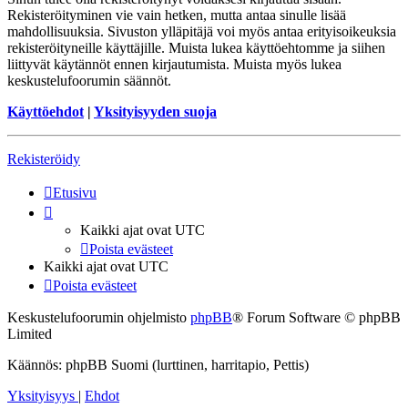
Rekisteröityminen vie vain hetken, mutta antaa sinulle lisää
mahdollisuuksia. Sivuston ylläpitäjä voi myös antaa erityisoikeuksia
rekisteröityneille käyttäjille. Muista lukea käyttöehtomme ja siihen
liittyvät käytännöt ennen kirjautumista. Muista myös lukea
keskustelufoorumin säännöt.
Käyttöehdot
|
Yksityisyyden suoja
Rekisteröidy
Etusivu
Kaikki ajat ovat
UTC
Poista evästeet
Kaikki ajat ovat
UTC
Poista evästeet
Keskustelufoorumin ohjelmisto
phpBB
® Forum Software © phpBB
Limited
Käännös: phpBB Suomi (lurttinen, harritapio, Pettis)
Yksityisyys
|
Ehdot