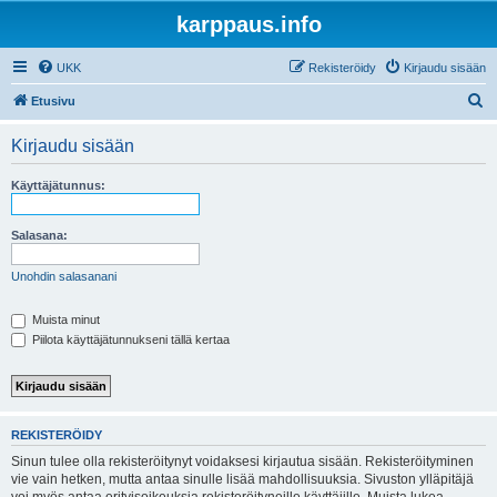
karppaus.info
UKK
Rekisteröidy
Kirjaudu sisään
E
Etusivu
t
Kirjaudu sisään
s
i
Käyttäjätunnus:
Salasana:
Unohdin salasanani
Muista minut
Piilota käyttäjätunnukseni tällä kertaa
REKISTERÖIDY
Sinun tulee olla rekisteröitynyt voidaksesi kirjautua sisään. Rekisteröityminen
vie vain hetken, mutta antaa sinulle lisää mahdollisuuksia. Sivuston ylläpitäjä
voi myös antaa erityisoikeuksia rekisteröityneille käyttäjille. Muista lukea