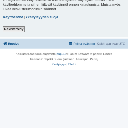
käyttöehtomme ja siihen liittyvät käytännöt ennen kirjautumista. Muista myös
lukea keskustelufoorumin säännöt.
Käyttöehdot
|
Yksityisyyden suoja
Rekisteröidy
Etusivu
Poista evästeet
Kaikki ajat ovat
UTC
Keskustelufoorumin ohjelmisto
phpBB
® Forum Software © phpBB Limited
Käännös: phpBB Suomi (lurttinen, harritapio, Pettis)
Yksityisyys
|
Ehdot