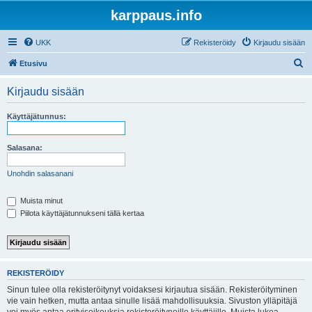
karppaus.info
UKK
Rekisteröidy
Kirjaudu sisään
E
Etusivu
t
Kirjaudu sisään
s
i
Käyttäjätunnus:
Salasana:
Unohdin salasanani
Muista minut
Piilota käyttäjätunnukseni tällä kertaa
REKISTERÖIDY
Sinun tulee olla rekisteröitynyt voidaksesi kirjautua sisään. Rekisteröityminen
vie vain hetken, mutta antaa sinulle lisää mahdollisuuksia. Sivuston ylläpitäjä
voi myös antaa erityisoikeuksia rekisteröityneille käyttäjille. Muista lukea