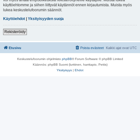
käyttöehtomme ja siihen liittyvät käytännöt ennen kirjautumista. Muista myös
lukea keskustelufoorumin säännöt.
Käyttöehdot
|
Yksityisyyden suoja
Rekisteröidy
Etusivu
Poista evästeet
Kaikki ajat ovat
UTC
Keskustelufoorumin ohjelmisto
phpBB
® Forum Software © phpBB Limited
Käännös: phpBB Suomi (lurttinen, harritapio, Pettis)
Yksityisyys
|
Ehdot