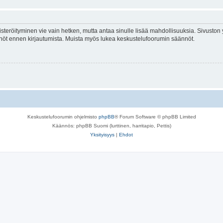
isteröityminen vie vain hetken, mutta antaa sinulle lisää mahdollisuuksia. Sivuston y
tännöt ennen kirjautumista. Muista myös lukea keskustelufoorumin säännöt.
Keskustelufoorumin ohjelmisto
phpBB
® Forum Software © phpBB Limited
Käännös: phpBB Suomi (lurttinen, harritapio, Pettis)
Yksityisyys
|
Ehdot