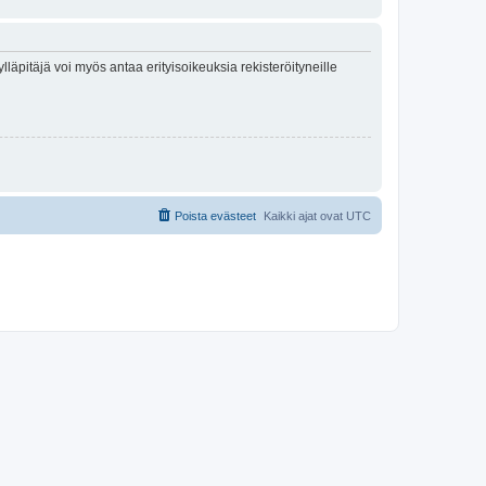
lläpitäjä voi myös antaa erityisoikeuksia rekisteröityneille
Poista evästeet
Kaikki ajat ovat
UTC