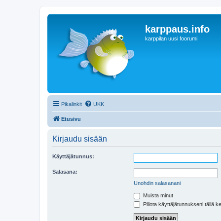
karppaus.info
karppilan uusi foorumi
Pikalinkit
UKK
Etusivu
Kirjaudu sisään
Käyttäjätunnus:
Salasana:
Unohdin salasanani
Muista minut
Piilota käyttäjätunnukseni tällä k