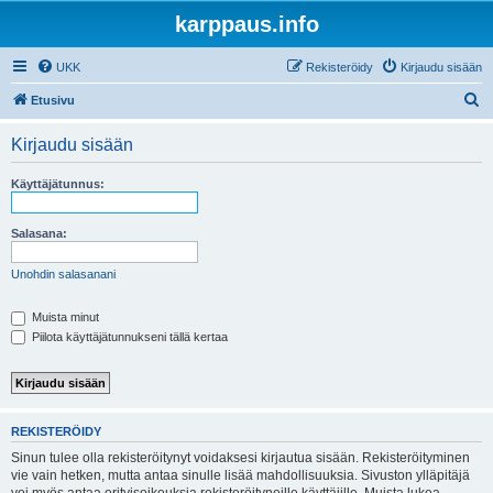
karppaus.info
UKK
Rekisteröidy
Kirjaudu sisään
E
Etusivu
t
Kirjaudu sisään
s
i
Käyttäjätunnus:
Salasana:
Unohdin salasanani
Muista minut
Piilota käyttäjätunnukseni tällä kertaa
REKISTERÖIDY
Sinun tulee olla rekisteröitynyt voidaksesi kirjautua sisään. Rekisteröityminen
vie vain hetken, mutta antaa sinulle lisää mahdollisuuksia. Sivuston ylläpitäjä
voi myös antaa erityisoikeuksia rekisteröityneille käyttäjille. Muista lukea