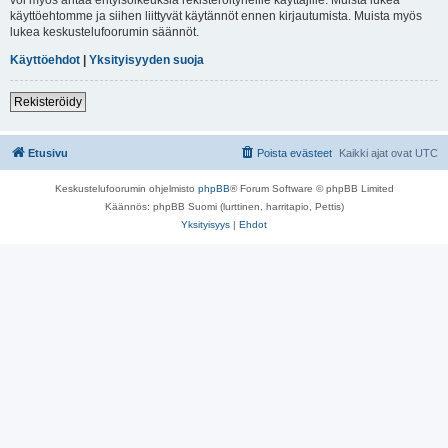
käyttöehtomme ja siihen liittyvät käytännöt ennen kirjautumista. Muista myös
lukea keskustelufoorumin säännöt.
Käyttöehdot
|
Yksityisyyden suoja
Rekisteröidy
Etusivu
Poista evästeet
Kaikki ajat ovat
UTC
Keskustelufoorumin ohjelmisto
phpBB
® Forum Software © phpBB Limited
Käännös: phpBB Suomi (lurttinen, harritapio, Pettis)
Yksityisyys
|
Ehdot