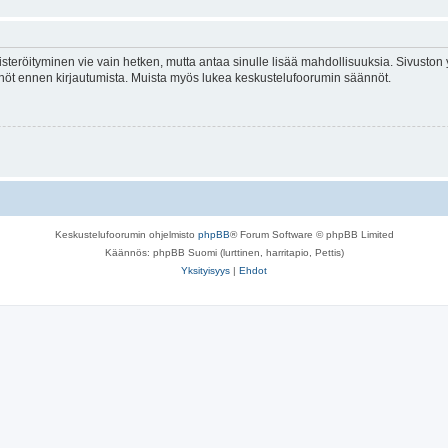
isteröityminen vie vain hetken, mutta antaa sinulle lisää mahdollisuuksia. Sivuston y
tännöt ennen kirjautumista. Muista myös lukea keskustelufoorumin säännöt.
Keskustelufoorumin ohjelmisto
phpBB
® Forum Software © phpBB Limited
Käännös: phpBB Suomi (lurttinen, harritapio, Pettis)
Yksityisyys
|
Ehdot