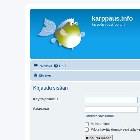
karppaus.info
karppilan uusi foorumi
Pikalinkit
UKK
Etusivu
Kirjaudu sisään
Käyttäjätunnus:
Salasana:
Unohdin salasanani
Muista minut
Piilota käyttäjätunnukseni tällä k