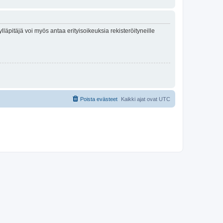
lläpitäjä voi myös antaa erityisoikeuksia rekisteröityneille
Poista evästeet
Kaikki ajat ovat
UTC