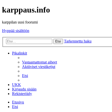
karppaus.info
karppilan uusi foorumi
Hyppää sisältöön
Tarkennettu haku
Etsi
Pikalinkit
Vastaamattomat aiheet
Aktiiviset viestiketjut
Etsi
UKK
Kirjaudu sisään
Rekisteröidy
Etusivu
Etsi