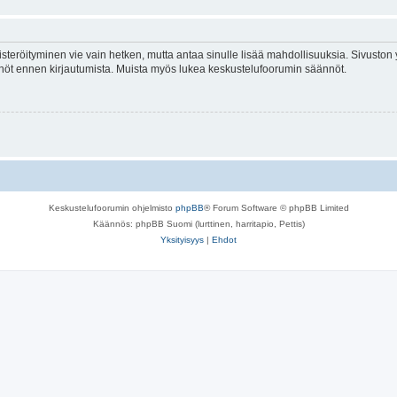
isteröityminen vie vain hetken, mutta antaa sinulle lisää mahdollisuuksia. Sivuston y
tännöt ennen kirjautumista. Muista myös lukea keskustelufoorumin säännöt.
Keskustelufoorumin ohjelmisto
phpBB
® Forum Software © phpBB Limited
Käännös: phpBB Suomi (lurttinen, harritapio, Pettis)
Yksityisyys
|
Ehdot