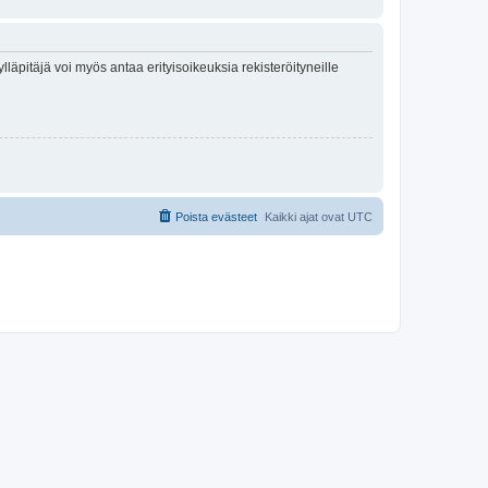
lläpitäjä voi myös antaa erityisoikeuksia rekisteröityneille
Poista evästeet
Kaikki ajat ovat
UTC