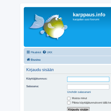
karppaus.info
karppilan uusi foorumi
Pikalinkit
UKK
Etusivu
Kirjaudu sisään
Käyttäjätunnus:
Salasana:
Unohdin salasanani
Muista minut
Piilota käyttäjätunnukseni tällä k