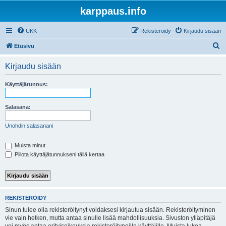
karppaus.info
UKK
Rekisteröidy
Kirjaudu sisään
E
Etusivu
t
Kirjaudu sisään
s
i
Käyttäjätunnus:
Salasana:
Unohdin salasanani
Muista minut
Piilota käyttäjätunnukseni tällä kertaa
REKISTERÖIDY
Sinun tulee olla rekisteröitynyt voidaksesi kirjautua sisään. Rekisteröityminen
vie vain hetken, mutta antaa sinulle lisää mahdollisuuksia. Sivuston ylläpitäjä
voi myös antaa erityisoikeuksia rekisteröityneille käyttäjille. Muista lukea