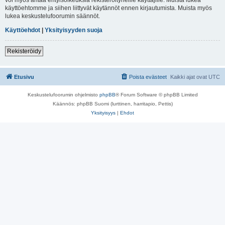
käyttöehtomme ja siihen liittyvät käytännöt ennen kirjautumista. Muista myös
lukea keskustelufoorumin säännöt.
Käyttöehdot
|
Yksityisyyden suoja
Rekisteröidy
Etusivu
Poista evästeet
Kaikki ajat ovat
UTC
Keskustelufoorumin ohjelmisto
phpBB
® Forum Software © phpBB Limited
Käännös: phpBB Suomi (lurttinen, harritapio, Pettis)
Yksityisyys
|
Ehdot