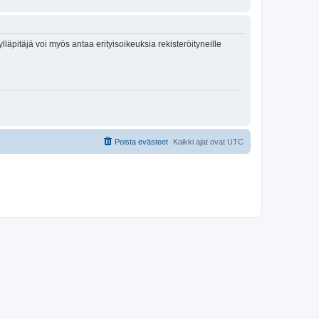
lläpitäjä voi myös antaa erityisoikeuksia rekisteröityneille
Poista evästeet
Kaikki ajat ovat
UTC