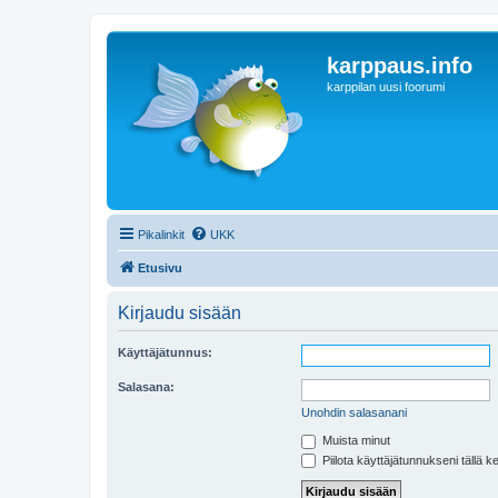
karppaus.info
karppilan uusi foorumi
Pikalinkit
UKK
Etusivu
Kirjaudu sisään
Käyttäjätunnus:
Salasana:
Unohdin salasanani
Muista minut
Piilota käyttäjätunnukseni tällä k