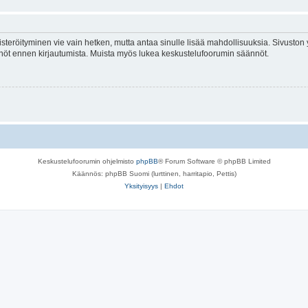
isteröityminen vie vain hetken, mutta antaa sinulle lisää mahdollisuuksia. Sivuston y
tännöt ennen kirjautumista. Muista myös lukea keskustelufoorumin säännöt.
Keskustelufoorumin ohjelmisto
phpBB
® Forum Software © phpBB Limited
Käännös: phpBB Suomi (lurttinen, harritapio, Pettis)
Yksityisyys
|
Ehdot