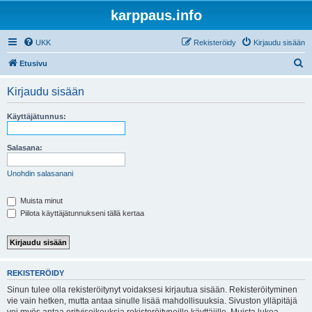
karppaus.info
UKK
Rekisteröidy
Kirjaudu sisään
E
Etusivu
t
Kirjaudu sisään
s
i
Käyttäjätunnus:
Salasana:
Unohdin salasanani
Muista minut
Piilota käyttäjätunnukseni tällä kertaa
REKISTERÖIDY
Sinun tulee olla rekisteröitynyt voidaksesi kirjautua sisään. Rekisteröityminen
vie vain hetken, mutta antaa sinulle lisää mahdollisuuksia. Sivuston ylläpitäjä
voi myös antaa erityisoikeuksia rekisteröityneille käyttäjille. Muista lukea