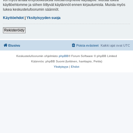
käyttöehtomme ja siihen liittyvät käytännöt ennen kirjautumista. Muista myös
lukea keskustelufoorumin säännöt.
Käyttöehdot
|
Yksityisyyden suoja
Rekisteröidy
Etusivu
Poista evästeet
Kaikki ajat ovat
UTC
Keskustelufoorumin ohjelmisto
phpBB
® Forum Software © phpBB Limited
Käännös: phpBB Suomi (lurttinen, harritapio, Pettis)
Yksityisyys
|
Ehdot