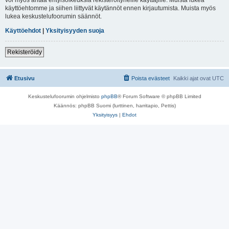
käyttöehtomme ja siihen liittyvät käytännöt ennen kirjautumista. Muista myös
lukea keskustelufoorumin säännöt.
Käyttöehdot
|
Yksityisyyden suoja
Rekisteröidy
Etusivu
Poista evästeet
Kaikki ajat ovat
UTC
Keskustelufoorumin ohjelmisto
phpBB
® Forum Software © phpBB Limited
Käännös: phpBB Suomi (lurttinen, harritapio, Pettis)
Yksityisyys
|
Ehdot