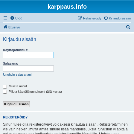
karppaus.info
UKK
Rekisteröidy
Kirjaudu sisään
E
Etusivu
t
Kirjaudu sisään
s
i
Käyttäjätunnus:
Salasana:
Unohdin salasanani
Muista minut
Piilota käyttäjätunnukseni tällä kertaa
REKISTERÖIDY
Sinun tulee olla rekisteröitynyt voidaksesi kirjautua sisään. Rekisteröityminen
vie vain hetken, mutta antaa sinulle lisää mahdollisuuksia. Sivuston ylläpitäjä
voi myös antaa erityisoikeuksia rekisteröityneille käyttäjille. Muista lukea