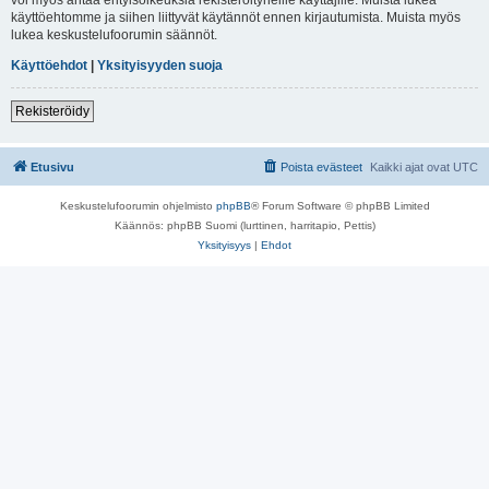
käyttöehtomme ja siihen liittyvät käytännöt ennen kirjautumista. Muista myös
lukea keskustelufoorumin säännöt.
Käyttöehdot
|
Yksityisyyden suoja
Rekisteröidy
Etusivu
Poista evästeet
Kaikki ajat ovat
UTC
Keskustelufoorumin ohjelmisto
phpBB
® Forum Software © phpBB Limited
Käännös: phpBB Suomi (lurttinen, harritapio, Pettis)
Yksityisyys
|
Ehdot