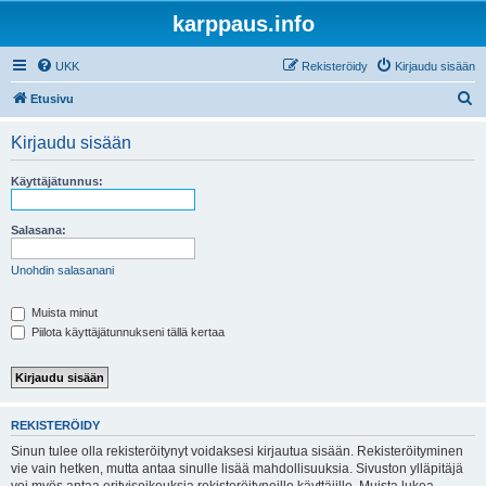
karppaus.info
UKK
Rekisteröidy
Kirjaudu sisään
E
Etusivu
t
Kirjaudu sisään
s
i
Käyttäjätunnus:
Salasana:
Unohdin salasanani
Muista minut
Piilota käyttäjätunnukseni tällä kertaa
REKISTERÖIDY
Sinun tulee olla rekisteröitynyt voidaksesi kirjautua sisään. Rekisteröityminen
vie vain hetken, mutta antaa sinulle lisää mahdollisuuksia. Sivuston ylläpitäjä
voi myös antaa erityisoikeuksia rekisteröityneille käyttäjille. Muista lukea