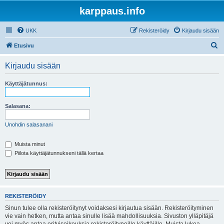
karppaus.info
UKK
Rekisteröidy
Kirjaudu sisään
E
Etusivu
t
Kirjaudu sisään
s
i
Käyttäjätunnus:
Salasana:
Unohdin salasanani
Muista minut
Piilota käyttäjätunnukseni tällä kertaa
REKISTERÖIDY
Sinun tulee olla rekisteröitynyt voidaksesi kirjautua sisään. Rekisteröityminen
vie vain hetken, mutta antaa sinulle lisää mahdollisuuksia. Sivuston ylläpitäjä
voi myös antaa erityisoikeuksia rekisteröityneille käyttäjille. Muista lukea