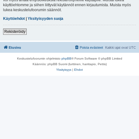
käyttöehtomme ja siihen liittyvät käytännöt ennen kirjautumista. Muista myös
lukea keskustelufoorumin säännöt.
Käyttöehdot
|
Yksityisyyden suoja
Rekisteröidy
Etusivu
Poista evästeet
Kaikki ajat ovat
UTC
Keskustelufoorumin ohjelmisto
phpBB
® Forum Software © phpBB Limited
Käännös: phpBB Suomi (lurttinen, harritapio, Pettis)
Yksityisyys
|
Ehdot