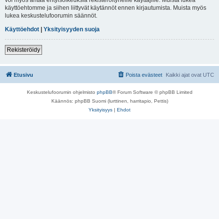
käyttöehtomme ja siihen liittyvät käytännöt ennen kirjautumista. Muista myös
lukea keskustelufoorumin säännöt.
Käyttöehdot
|
Yksityisyyden suoja
Rekisteröidy
Etusivu
Poista evästeet
Kaikki ajat ovat
UTC
Keskustelufoorumin ohjelmisto
phpBB
® Forum Software © phpBB Limited
Käännös: phpBB Suomi (lurttinen, harritapio, Pettis)
Yksityisyys
|
Ehdot