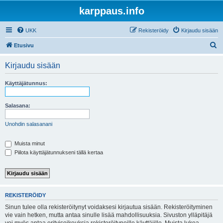
karppaus.info
UKK
Rekisteröidy
Kirjaudu sisään
E
Etusivu
t
Kirjaudu sisään
s
i
Käyttäjätunnus:
Salasana:
Unohdin salasanani
Muista minut
Piilota käyttäjätunnukseni tällä kertaa
REKISTERÖIDY
Sinun tulee olla rekisteröitynyt voidaksesi kirjautua sisään. Rekisteröityminen
vie vain hetken, mutta antaa sinulle lisää mahdollisuuksia. Sivuston ylläpitäjä
voi myös antaa erityisoikeuksia rekisteröityneille käyttäjille. Muista lukea