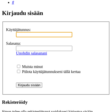
Etsi
Kirjaudu sisään
Käyttäjätunnus:
Salasana:
Unohdin salasanani
Muista minut
Piilota käyttäjätunnukseni tällä kertaa
Rekisteröidy
Sinun tulee olla rekisteröitynyt voidaksesi kirjautua sisään.