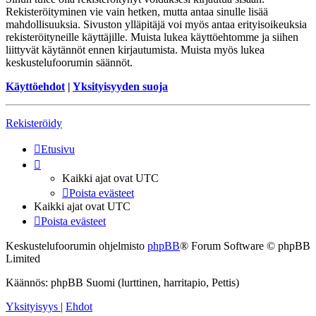
Rekisteröityminen vie vain hetken, mutta antaa sinulle lisää
mahdollisuuksia. Sivuston ylläpitäjä voi myös antaa erityisoikeuksia
rekisteröityneille käyttäjille. Muista lukea käyttöehtomme ja siihen
liittyvät käytännöt ennen kirjautumista. Muista myös lukea
keskustelufoorumin säännöt.
Käyttöehdot
|
Yksityisyyden suoja
Rekisteröidy
Etusivu
Kaikki ajat ovat
UTC
Poista evästeet
Kaikki ajat ovat
UTC
Poista evästeet
Keskustelufoorumin ohjelmisto
phpBB
® Forum Software © phpBB
Limited
Käännös: phpBB Suomi (lurttinen, harritapio, Pettis)
Yksityisyys
|
Ehdot