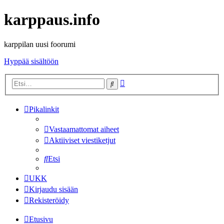
karppaus.info
karppilan uusi foorumi
Hyppää sisältöön
Tarkennettu
Etsi
haku
Pikalinkit
Vastaamattomat aiheet
Aktiiviset viestiketjut
Etsi
UKK
Kirjaudu sisään
Rekisteröidy
Etusivu