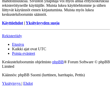
mahdollisuuksia. Sivuston ylläpitäjä voi myös antaa erityisoikeuksia
rekisteröityneille käyttäjille. Muista lukea käyttöehtomme ja siihen
liittyvät käytännöt ennen kirjautumista. Muista myös lukea
keskustelufoorumin säännöt.
Käyttöehdot
|
Yksityisyyden suoja
Rekisteröidy
Etusivu
Kaikki ajat ovat
UTC
Poista evästeet
Keskustelufoorumin ohjelmisto
phpBB
® Forum Software © phpBB
Limited
Käännös: phpBB Suomi (lurttinen, harritapio, Pettis)
Yksityisyys
|
Ehdot