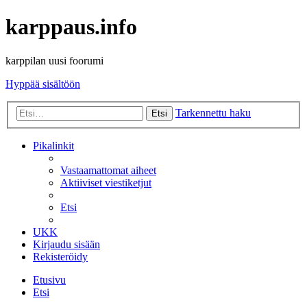
karppaus.info
karppilan uusi foorumi
Hyppää sisältöön
Tarkennettu haku
Etsi
Pikalinkit
Vastaamattomat aiheet
Aktiiviset viestiketjut
Etsi
UKK
Kirjaudu sisään
Rekisteröidy
Etusivu
Etsi