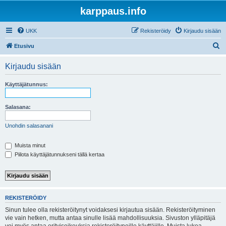
karppaus.info
UKK
Rekisteröidy
Kirjaudu sisään
E
Etusivu
t
Kirjaudu sisään
s
i
Käyttäjätunnus:
Salasana:
Unohdin salasanani
Muista minut
Piilota käyttäjätunnukseni tällä kertaa
REKISTERÖIDY
Sinun tulee olla rekisteröitynyt voidaksesi kirjautua sisään. Rekisteröityminen
vie vain hetken, mutta antaa sinulle lisää mahdollisuuksia. Sivuston ylläpitäjä
voi myös antaa erityisoikeuksia rekisteröityneille käyttäjille. Muista lukea