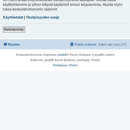
käyttöehtomme ja siihen liittyvät käytännöt ennen kirjautumista. Muista myös
lukea keskustelufoorumin säännöt.
Käyttöehdot
|
Yksityisyyden suoja
Rekisteröidy
Etusivu
Poista evästeet
Kaikki ajat ovat
UTC
Keskustelufoorumin ohjelmisto
phpBB
® Forum Software © phpBB Limited
Käännös: phpBB Suomi (lurttinen, harritapio, Pettis)
Yksityisyys
|
Ehdot