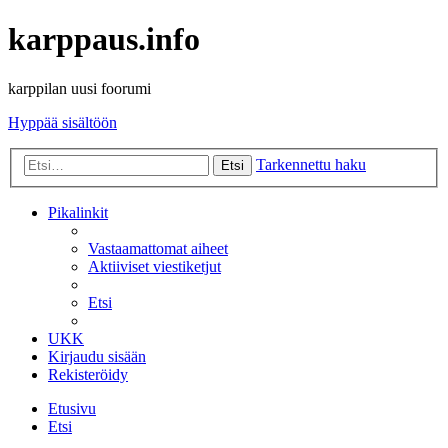
karppaus.info
karppilan uusi foorumi
Hyppää sisältöön
Tarkennettu haku
Etsi
Pikalinkit
Vastaamattomat aiheet
Aktiiviset viestiketjut
Etsi
UKK
Kirjaudu sisään
Rekisteröidy
Etusivu
Etsi