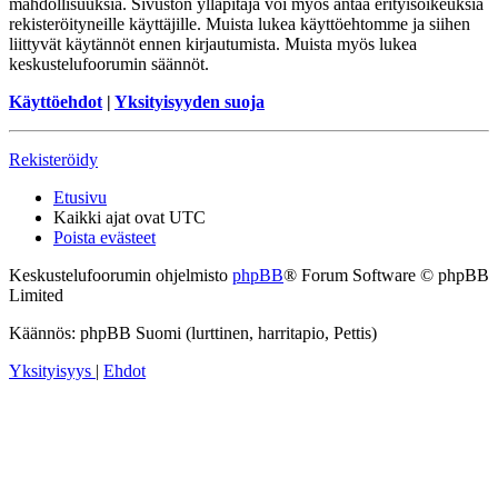
mahdollisuuksia. Sivuston ylläpitäjä voi myös antaa erityisoikeuksia
rekisteröityneille käyttäjille. Muista lukea käyttöehtomme ja siihen
liittyvät käytännöt ennen kirjautumista. Muista myös lukea
keskustelufoorumin säännöt.
Käyttöehdot
|
Yksityisyyden suoja
Rekisteröidy
Etusivu
Kaikki ajat ovat
UTC
Poista evästeet
Keskustelufoorumin ohjelmisto
phpBB
® Forum Software © phpBB
Limited
Käännös: phpBB Suomi (lurttinen, harritapio, Pettis)
Yksityisyys
|
Ehdot