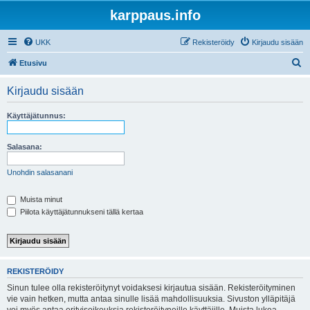
karppaus.info
UKK
Rekisteröidy
Kirjaudu sisään
E
Etusivu
t
Kirjaudu sisään
s
i
Käyttäjätunnus:
Salasana:
Unohdin salasanani
Muista minut
Piilota käyttäjätunnukseni tällä kertaa
REKISTERÖIDY
Sinun tulee olla rekisteröitynyt voidaksesi kirjautua sisään. Rekisteröityminen
vie vain hetken, mutta antaa sinulle lisää mahdollisuuksia. Sivuston ylläpitäjä
voi myös antaa erityisoikeuksia rekisteröityneille käyttäjille. Muista lukea