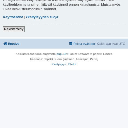
käyttöehtomme ja siihen liittyvät käytännöt ennen kirjautumista. Muista myös
lukea keskustelufoorumin säännöt.
Käyttöehdot
|
Yksityisyyden suoja
Rekisteröidy
Etusivu
Poista evästeet
Kaikki ajat ovat
UTC
Keskustelufoorumin ohjelmisto
phpBB
® Forum Software © phpBB Limited
Käännös: phpBB Suomi (lurttinen, harritapio, Pettis)
Yksityisyys
|
Ehdot