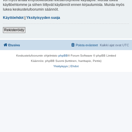
käyttöehtomme ja siihen liittyvät käytännöt ennen kirjautumista. Muista myös
lukea keskustelufoorumin säännöt.
Käyttöehdot
|
Yksityisyyden suoja
Rekisteröidy
Etusivu
Poista evästeet
Kaikki ajat ovat
UTC
Keskustelufoorumin ohjelmisto
phpBB
® Forum Software © phpBB Limited
Käännös: phpBB Suomi (lurttinen, harritapio, Pettis)
Yksityisyys
|
Ehdot