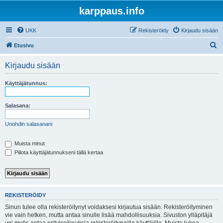
karppaus.info
UKK
Rekisteröidy
Kirjaudu sisään
E
Etusivu
t
Kirjaudu sisään
s
i
Käyttäjätunnus:
Salasana:
Unohdin salasanani
Muista minut
Piilota käyttäjätunnukseni tällä kertaa
REKISTERÖIDY
Sinun tulee olla rekisteröitynyt voidaksesi kirjautua sisään. Rekisteröityminen
vie vain hetken, mutta antaa sinulle lisää mahdollisuuksia. Sivuston ylläpitäjä
voi myös antaa erityisoikeuksia rekisteröityneille käyttäjille. Muista lukea