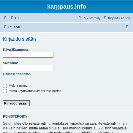
karppaus.info
UKK
Rekisteröidy
Kirjaudu sisään
E
Etusivu
t
Kirjaudu sisään
s
i
Käyttäjätunnus:
Salasana:
Unohdin salasanani
Muista minut
Piilota käyttäjätunnukseni tällä kertaa
REKISTERÖIDY
Sinun tulee olla rekisteröitynyt voidaksesi kirjautua sisään. Rekisteröityminen
vie vain hetken, mutta antaa sinulle lisää mahdollisuuksia. Sivuston ylläpitäjä
voi myös antaa erityisoikeuksia rekisteröityneille käyttäjille. Muista lukea