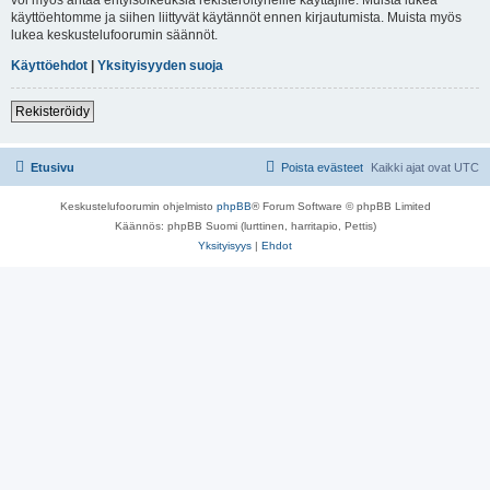
käyttöehtomme ja siihen liittyvät käytännöt ennen kirjautumista. Muista myös
lukea keskustelufoorumin säännöt.
Käyttöehdot
|
Yksityisyyden suoja
Rekisteröidy
Etusivu
Poista evästeet
Kaikki ajat ovat
UTC
Keskustelufoorumin ohjelmisto
phpBB
® Forum Software © phpBB Limited
Käännös: phpBB Suomi (lurttinen, harritapio, Pettis)
Yksityisyys
|
Ehdot