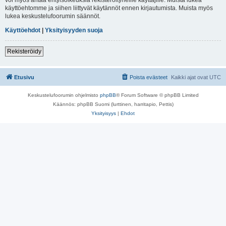
käyttöehtomme ja siihen liittyvät käytännöt ennen kirjautumista. Muista myös
lukea keskustelufoorumin säännöt.
Käyttöehdot
|
Yksityisyyden suoja
Rekisteröidy
Etusivu
Poista evästeet
Kaikki ajat ovat
UTC
Keskustelufoorumin ohjelmisto
phpBB
® Forum Software © phpBB Limited
Käännös: phpBB Suomi (lurttinen, harritapio, Pettis)
Yksityisyys
|
Ehdot