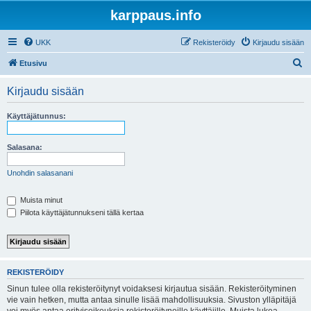
karppaus.info
UKK
Rekisteröidy
Kirjaudu sisään
E
Etusivu
t
Kirjaudu sisään
s
i
Käyttäjätunnus:
Salasana:
Unohdin salasanani
Muista minut
Piilota käyttäjätunnukseni tällä kertaa
REKISTERÖIDY
Sinun tulee olla rekisteröitynyt voidaksesi kirjautua sisään. Rekisteröityminen
vie vain hetken, mutta antaa sinulle lisää mahdollisuuksia. Sivuston ylläpitäjä
voi myös antaa erityisoikeuksia rekisteröityneille käyttäjille. Muista lukea