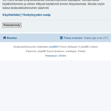
käyttöehtomme ja siihen liittyvät käytännöt ennen kirjautumista. Muista myös
lukea keskustelufoorumin säännöt.
Käyttöehdot
|
Yksityisyyden suoja
Rekisteröidy
Etusivu
Poista evästeet
Kaikki ajat ovat
UTC
Keskustelufoorumin ohjelmisto
phpBB
® Forum Software © phpBB Limited
Käännös: phpBB Suomi (lurttinen, harritapio, Pettis)
Yksityisyys
|
Ehdot