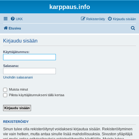
karppaus.info
UKK
Rekisteröidy
Kirjaudu sisään
E
Etusivu
t
Kirjaudu sisään
s
i
Käyttäjätunnus:
Salasana:
Unohdin salasanani
Muista minut
Piilota käyttäjätunnukseni tällä kertaa
REKISTERÖIDY
Sinun tulee olla rekisteröitynyt voidaksesi kirjautua sisään. Rekisteröityminen
vie vain hetken, mutta antaa sinulle lisää mahdollisuuksia. Sivuston ylläpitäjä
voi myös antaa erityisoikeuksia rekisteröityneille käyttäjille. Muista lukea