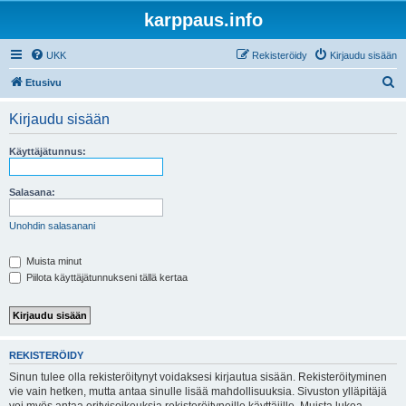
karppaus.info
UKK
Rekisteröidy
Kirjaudu sisään
E
Etusivu
t
Kirjaudu sisään
s
i
Käyttäjätunnus:
Salasana:
Unohdin salasanani
Muista minut
Piilota käyttäjätunnukseni tällä kertaa
REKISTERÖIDY
Sinun tulee olla rekisteröitynyt voidaksesi kirjautua sisään. Rekisteröityminen
vie vain hetken, mutta antaa sinulle lisää mahdollisuuksia. Sivuston ylläpitäjä
voi myös antaa erityisoikeuksia rekisteröityneille käyttäjille. Muista lukea