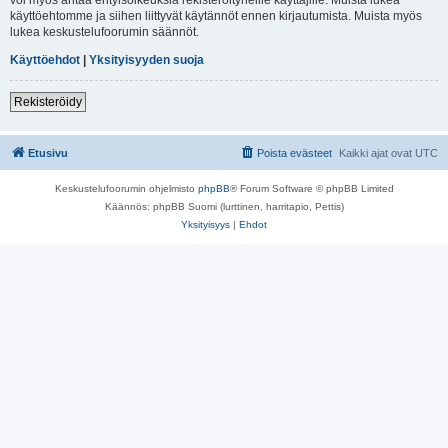
käyttöehtomme ja siihen liittyvät käytännöt ennen kirjautumista. Muista myös
lukea keskustelufoorumin säännöt.
Käyttöehdot
|
Yksityisyyden suoja
Rekisteröidy
Etusivu
Poista evästeet
Kaikki ajat ovat
UTC
Keskustelufoorumin ohjelmisto
phpBB
® Forum Software © phpBB Limited
Käännös: phpBB Suomi (lurttinen, harritapio, Pettis)
Yksityisyys
|
Ehdot