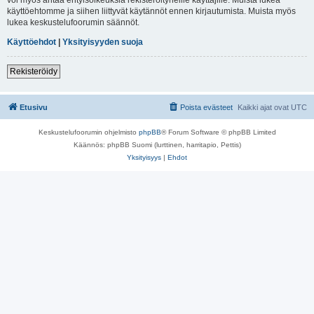
käyttöehtomme ja siihen liittyvät käytännöt ennen kirjautumista. Muista myös
lukea keskustelufoorumin säännöt.
Käyttöehdot
|
Yksityisyyden suoja
Rekisteröidy
Etusivu
Poista evästeet
Kaikki ajat ovat
UTC
Keskustelufoorumin ohjelmisto
phpBB
® Forum Software © phpBB Limited
Käännös: phpBB Suomi (lurttinen, harritapio, Pettis)
Yksityisyys
|
Ehdot