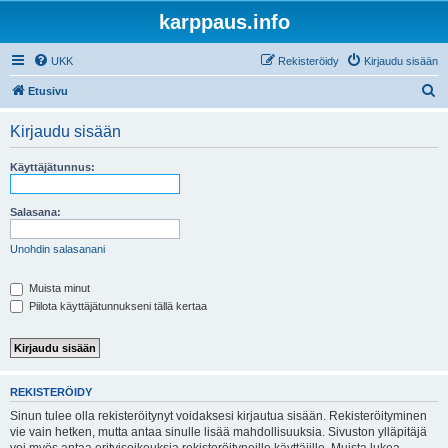
karppaus.info
UKK
Rekisteröidy
Kirjaudu sisään
E
Etusivu
t
Kirjaudu sisään
s
i
Käyttäjätunnus:
Salasana:
Unohdin salasanani
Muista minut
Piilota käyttäjätunnukseni tällä kertaa
REKISTERÖIDY
Sinun tulee olla rekisteröitynyt voidaksesi kirjautua sisään. Rekisteröityminen
vie vain hetken, mutta antaa sinulle lisää mahdollisuuksia. Sivuston ylläpitäjä
voi myös antaa erityisoikeuksia rekisteröityneille käyttäjille. Muista lukea