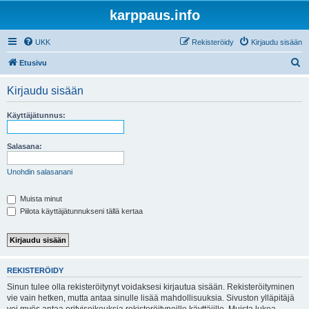
karppaus.info
UKK
Rekisteröidy
Kirjaudu sisään
E
Etusivu
t
Kirjaudu sisään
s
i
Käyttäjätunnus:
Salasana:
Unohdin salasanani
Muista minut
Piilota käyttäjätunnukseni tällä kertaa
REKISTERÖIDY
Sinun tulee olla rekisteröitynyt voidaksesi kirjautua sisään. Rekisteröityminen
vie vain hetken, mutta antaa sinulle lisää mahdollisuuksia. Sivuston ylläpitäjä
voi myös antaa erityisoikeuksia rekisteröityneille käyttäjille. Muista lukea