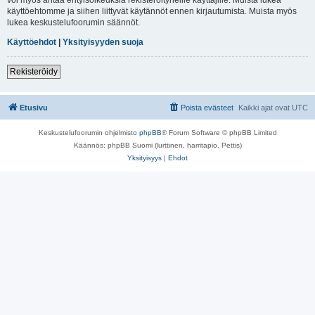
käyttöehtomme ja siihen liittyvät käytännöt ennen kirjautumista. Muista myös
lukea keskustelufoorumin säännöt.
Käyttöehdot
|
Yksityisyyden suoja
Rekisteröidy
Etusivu
Poista evästeet
Kaikki ajat ovat
UTC
Keskustelufoorumin ohjelmisto
phpBB
® Forum Software © phpBB Limited
Käännös: phpBB Suomi (lurttinen, harritapio, Pettis)
Yksityisyys
|
Ehdot