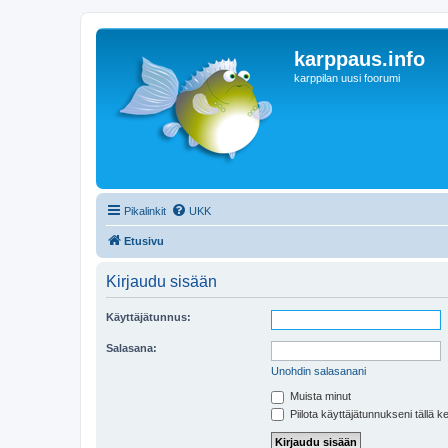
karppaus.info
karppilan uusi foorumi
Pikalinkit
UKK
Etusivu
Kirjaudu sisään
Käyttäjätunnus:
Salasana:
Unohdin salasanani
Muista minut
Piilota käyttäjätunnukseni tällä k