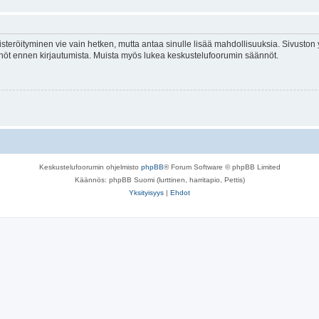
isteröityminen vie vain hetken, mutta antaa sinulle lisää mahdollisuuksia. Sivuston y
tännöt ennen kirjautumista. Muista myös lukea keskustelufoorumin säännöt.
Keskustelufoorumin ohjelmisto
phpBB
® Forum Software © phpBB Limited
Käännös: phpBB Suomi (lurttinen, harritapio, Pettis)
Yksityisyys
|
Ehdot