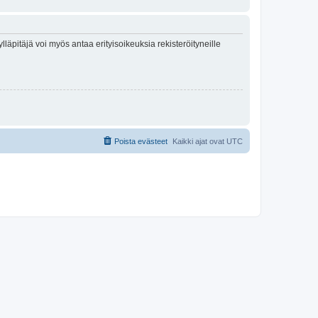
lläpitäjä voi myös antaa erityisoikeuksia rekisteröityneille
Poista evästeet
Kaikki ajat ovat
UTC