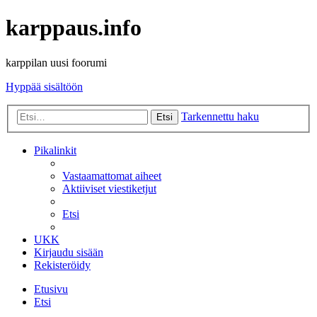
karppaus.info
karppilan uusi foorumi
Hyppää sisältöön
Tarkennettu haku
Etsi
Pikalinkit
Vastaamattomat aiheet
Aktiiviset viestiketjut
Etsi
UKK
Kirjaudu sisään
Rekisteröidy
Etusivu
Etsi