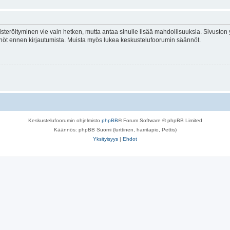
isteröityminen vie vain hetken, mutta antaa sinulle lisää mahdollisuuksia. Sivuston y
tännöt ennen kirjautumista. Muista myös lukea keskustelufoorumin säännöt.
Keskustelufoorumin ohjelmisto
phpBB
® Forum Software © phpBB Limited
Käännös: phpBB Suomi (lurttinen, harritapio, Pettis)
Yksityisyys
|
Ehdot