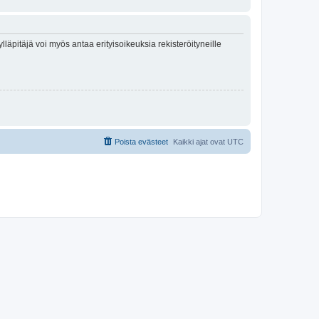
lläpitäjä voi myös antaa erityisoikeuksia rekisteröityneille
Poista evästeet
Kaikki ajat ovat
UTC