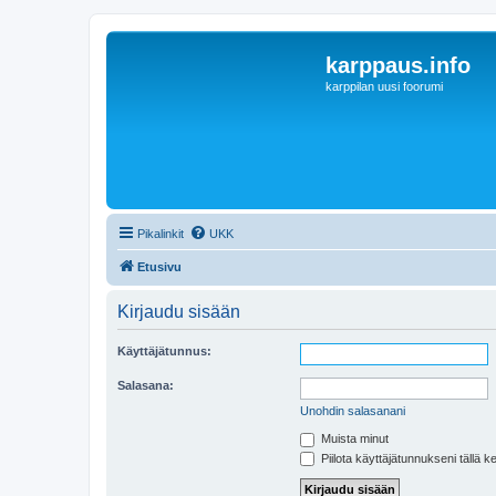
karppaus.info
karppilan uusi foorumi
Pikalinkit
UKK
Etusivu
Kirjaudu sisään
Käyttäjätunnus:
Salasana:
Unohdin salasanani
Muista minut
Piilota käyttäjätunnukseni tällä k