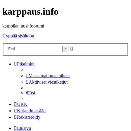
karppaus.info
karppilan uusi foorumi
Hyppää sisältöön
Tarkennettu
Etsi
haku
Pikalinkit
Vastaamattomat aiheet
Aktiiviset viestiketjut
Etsi
UKK
Kirjaudu sisään
Rekisteröidy
Etusivu