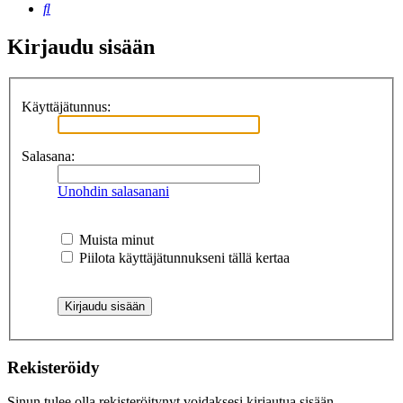
Etsi
Kirjaudu sisään
Käyttäjätunnus:
Salasana:
Unohdin salasanani
Muista minut
Piilota käyttäjätunnukseni tällä kertaa
Rekisteröidy
Sinun tulee olla rekisteröitynyt voidaksesi kirjautua sisään.