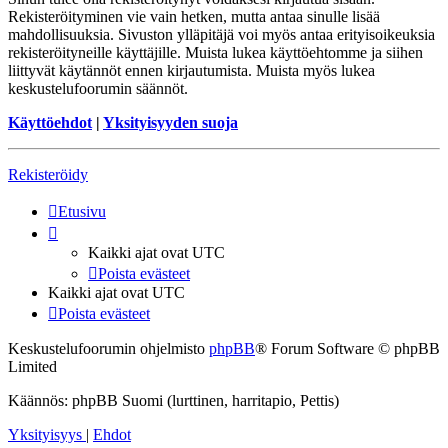
Rekisteröityminen vie vain hetken, mutta antaa sinulle lisää
mahdollisuuksia. Sivuston ylläpitäjä voi myös antaa erityisoikeuksia
rekisteröityneille käyttäjille. Muista lukea käyttöehtomme ja siihen
liittyvät käytännöt ennen kirjautumista. Muista myös lukea
keskustelufoorumin säännöt.
Käyttöehdot
|
Yksityisyyden suoja
Rekisteröidy
Etusivu
Kaikki ajat ovat
UTC
Poista evästeet
Kaikki ajat ovat
UTC
Poista evästeet
Keskustelufoorumin ohjelmisto
phpBB
® Forum Software © phpBB
Limited
Käännös: phpBB Suomi (lurttinen, harritapio, Pettis)
Yksityisyys
|
Ehdot