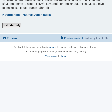
käyttöehtomme ja siihen liittyvät käytännöt ennen kirjautumista. Muista myös
lukea keskustelufoorumin säännöt.
Käyttöehdot
|
Yksityisyyden suoja
Rekisteröidy
Etusivu
Poista evästeet
Kaikki ajat ovat
UTC
Keskustelufoorumin ohjelmisto
phpBB
® Forum Software © phpBB Limited
Käännös: phpBB Suomi (lurttinen, harritapio, Pettis)
Yksityisyys
|
Ehdot