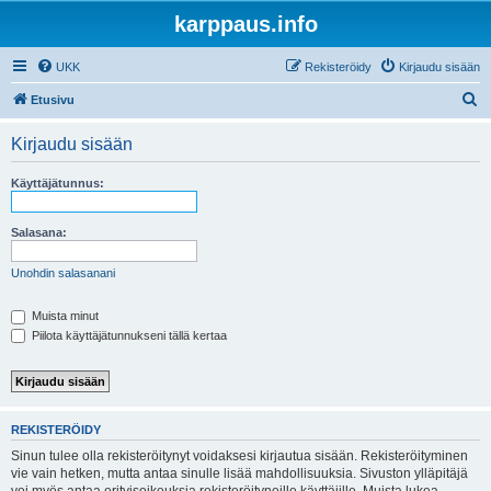
karppaus.info
UKK
Rekisteröidy
Kirjaudu sisään
E
Etusivu
t
Kirjaudu sisään
s
i
Käyttäjätunnus:
Salasana:
Unohdin salasanani
Muista minut
Piilota käyttäjätunnukseni tällä kertaa
REKISTERÖIDY
Sinun tulee olla rekisteröitynyt voidaksesi kirjautua sisään. Rekisteröityminen
vie vain hetken, mutta antaa sinulle lisää mahdollisuuksia. Sivuston ylläpitäjä
voi myös antaa erityisoikeuksia rekisteröityneille käyttäjille. Muista lukea