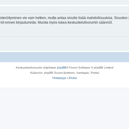
isteröityminen vie vain hetken, mutta antaa sinulle lisää mahdollisuuksia. Sivuston y
tännöt ennen kirjautumista. Muista myös lukea keskustelufoorumin säännöt.
Keskustelufoorumin ohjelmisto
phpBB
® Forum Software © phpBB Limited
Käännös: phpBB Suomi (lurttinen, harritapio, Pettis)
Yksityisyys
|
Ehdot