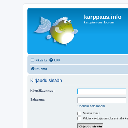
karppaus.info
karppilan uusi foorumi
Pikalinkit
UKK
Etusivu
Kirjaudu sisään
Käyttäjätunnus:
Salasana:
Unohdin salasanani
Muista minut
Piilota käyttäjätunnukseni tällä k