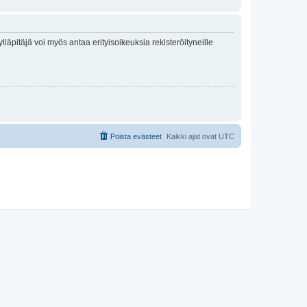
lläpitäjä voi myös antaa erityisoikeuksia rekisteröityneille
Poista evästeet
Kaikki ajat ovat
UTC